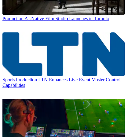
Production
AI-Native Film Studio Launches in Toronto
Sports Production
LTN Enhances Live Event Master Control
Capabilities