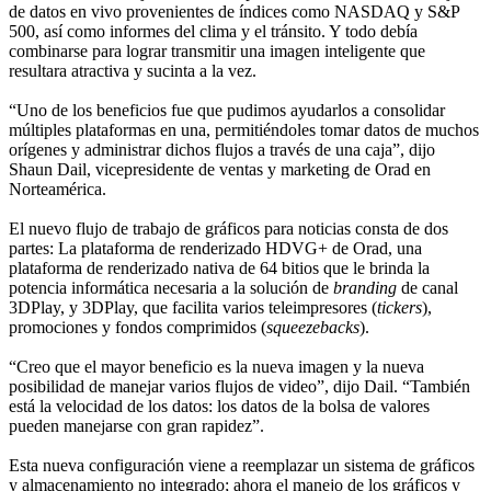
de datos en vivo provenientes de índices como NASDAQ y S&P
500, así como informes del clima y el tránsito. Y todo debía
combinarse para lograr transmitir una imagen inteligente que
resultara atractiva y sucinta a la vez.
“Uno de los beneficios fue que pudimos ayudarlos a consolidar
múltiples plataformas en una, permitiéndoles tomar datos de muchos
orígenes y administrar dichos flujos a través de una caja”, dijo
Shaun Dail, vicepresidente de ventas y marketing de Orad en
Norteamérica.
El nuevo flujo de trabajo de gráficos para noticias consta de dos
partes: La plataforma de renderizado HDVG+ de Orad, una
plataforma de renderizado nativa de 64 bitios que le brinda la
potencia informática necesaria a la solución de
branding
de canal
3DPlay, y 3DPlay, que facilita varios teleimpresores (
tickers
),
promociones y fondos comprimidos (
squeezebacks
).
“Creo que el mayor beneficio es la nueva imagen y la nueva
posibilidad de manejar varios flujos de video”, dijo Dail. “También
está la velocidad de los datos: los datos de la bolsa de valores
pueden manejarse con gran rapidez”.
Esta nueva configuración viene a reemplazar un sistema de gráficos
y almacenamiento no integrado; ahora el manejo de los gráficos y