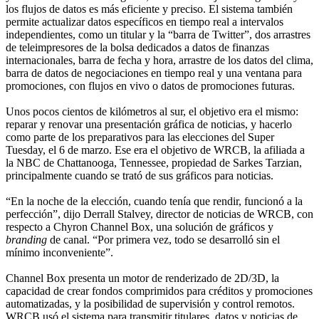
los flujos de datos es más eficiente y preciso. El sistema también
permite actualizar datos específicos en tiempo real a intervalos
independientes, como un titular y la “barra de Twitter”, dos arrastres
de teleimpresores de la bolsa dedicados a datos de finanzas
internacionales, barra de fecha y hora, arrastre de los datos del clima,
barra de datos de negociaciones en tiempo real y una ventana para
promociones, con flujos en vivo o datos de promociones futuras.
Unos pocos cientos de kilómetros al sur, el objetivo era el mismo:
reparar y renovar una presentación gráfica de noticias, y hacerlo
como parte de los preparativos para las elecciones del Super
Tuesday, el 6 de marzo. Ese era el objetivo de WRCB, la afiliada a
la NBC de Chattanooga, Tennessee, propiedad de Sarkes Tarzian,
principalmente cuando se trató de sus gráficos para noticias.
“En la noche de la elección, cuando tenía que rendir, funcionó a la
perfección”, dijo Derrall Stalvey, director de noticias de WRCB, con
respecto a Chyron Channel Box, una solución de gráficos y
branding
de canal. “Por primera vez, todo se desarrolló sin el
mínimo inconveniente”.
Channel Box presenta un motor de renderizado de 2D/3D, la
capacidad de crear fondos comprimidos para créditos y promociones
automatizadas, y la posibilidad de supervisión y control remotos.
WRCB usó el sistema para transmitir titulares, datos y noticias de