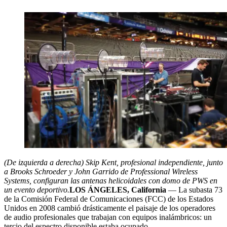
(De izquierda a derecha) Skip Kent, profesional independiente, junto
a Brooks Schroeder y John Garrido de Professional Wireless
Systems, configuran las antenas helicoidales con domo de PWS en
un evento deportivo.
LOS ÁNGELES, California
— La subasta 73
de la Comisión Federal de Comunicaciones (FCC) de los Estados
Unidos en 2008 cambió drásticamente el paisaje de los operadores
de audio profesionales que trabajan con equipos inalámbricos: un
tercio del espectro disponible estaba ocupado.