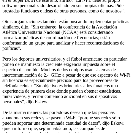
en el Super Bowl de este año, afirmó. “La NFL tiene su propio
software personalizado desarrollado en sus propias oficinas. Pide
prestadas funciones e ideas de otras personas, como de nosotros”.
Otras organizaciones también están buscando implementar prácticas
similares, dijo. “Sin embargo, la conferencia de la Asociación
Atlética Universitaria Nacional (NCAA) está considerando
formalizar prácticas de coordinación de frecuencias; están
conformando un grupo para analizar y hacer recomendaciones de
políticas”.
Pero los deportes universitarios, y el fútbol americano en particular,
ponen de manifiesto la creciente exigencia impuesta sobre el
espectro disponible. Muchos de los equipos usan sistemas de
intercomunicación de 2,4 GHz; a pesar de que ese espectro de Wi-Fi
sin licencia es especialmente precioso para los proveedores de
telefonía celular. “Su objetivo es brindarles a los fanáticos una
experiencia de primera clase donde puedan obtener estadísticas,
mirar videos, y recibir contenido adicional en sus dispositivos
personales”, dijo Eskew.
De la misma manera, las portadoras desean que las personas
abandonen sus redes y se pasen a Wi-Fi “porque sus redes sólo
pueden soportar una determinada cantidad de datos”, dijo Eskew,
quien informó que, según había oído, las compañías de