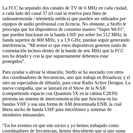
La FCC ha separado dos canales de TV de 6 MHz en cada ciudad,
a cada lado del canal 37 (el cual se reserva para fines de
radioastronomía / telemetría médica) que pueden ser utilizados por
equipos de audio profesional con licencia. No obstante, a Stoffo le
preocupa que los dispositivos de consumo masivo “Super Wi-Fi”,
que pueden funcionar en la banda UHF por sobre los 512 MHz, la
banda superior de 800 MHz, y a 1,9 GHz, puedan seguir generando
interferencia. “Mi temor es que estos dispositivos generen ruido de
conmutación incluso dentro de la banda de seis MHz que la FCC
nos ha dejado y con la que supuestamente debemos estar
protegidos”.
Para ayudar a aliviar la situación, Stoffo se ha asociado con otros
dos coordinadores de frecuencias, uno que trabaja en Broadway y el
otro un especialista de difusión, para crear Radio Active Designs. La
nueva compañía, que se lanzará en el Show de la NAB
(compartiendo espacio con Quantum 5X en la cabina C2839)
presenta un sistema de intercomunicación que funciona en las
bandas VHF y usa una forma de AM denominada ENB, la cual
libera ancho de banda UHF para micrófonos y sistemas de
monitoreo intraaurales.
“En los eventos en que mis socios y yo hemos trabajado como
coordinadores de frecuencias, hemos descubierto que si uno suma