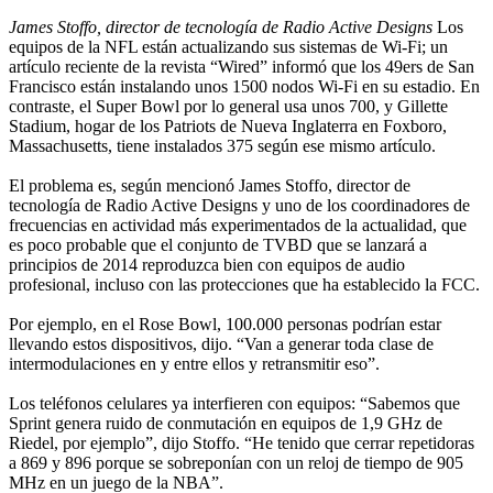
James Stoffo, director de tecnología de Radio Active Designs
Los
equipos de la NFL están actualizando sus sistemas de Wi-Fi; un
artículo reciente de la revista “Wired” informó que los 49ers de San
Francisco están instalando unos 1500 nodos Wi-Fi en su estadio. En
contraste, el Super Bowl por lo general usa unos 700, y Gillette
Stadium, hogar de los Patriots de Nueva Inglaterra en Foxboro,
Massachusetts, tiene instalados 375 según ese mismo artículo.
El problema es, según mencionó James Stoffo, director de
tecnología de Radio Active Designs y uno de los coordinadores de
frecuencias en actividad más experimentados de la actualidad, que
es poco probable que el conjunto de TVBD que se lanzará a
principios de 2014 reproduzca bien con equipos de audio
profesional, incluso con las protecciones que ha establecido la FCC.
Por ejemplo, en el Rose Bowl, 100.000 personas podrían estar
llevando estos dispositivos, dijo. “Van a generar toda clase de
intermodulaciones en y entre ellos y retransmitir eso”.
Los teléfonos celulares ya interfieren con equipos: “Sabemos que
Sprint genera ruido de conmutación en equipos de 1,9 GHz de
Riedel, por ejemplo”, dijo Stoffo. “He tenido que cerrar repetidoras
a 869 y 896 porque se sobreponían con un reloj de tiempo de 905
MHz en un juego de la NBA”.