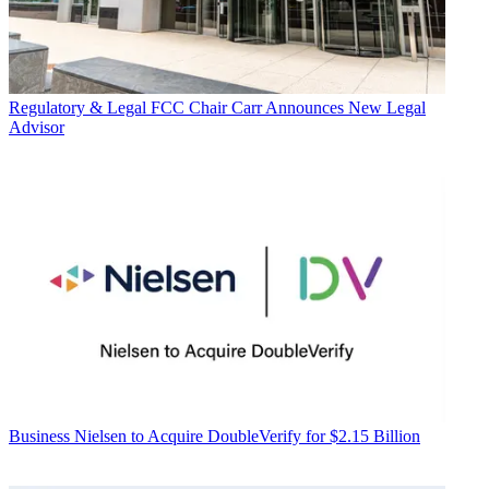
Regulatory & Legal
FCC Chair Carr Announces New Legal
Advisor
Business
Nielsen to Acquire DoubleVerify for $2.15 Billion