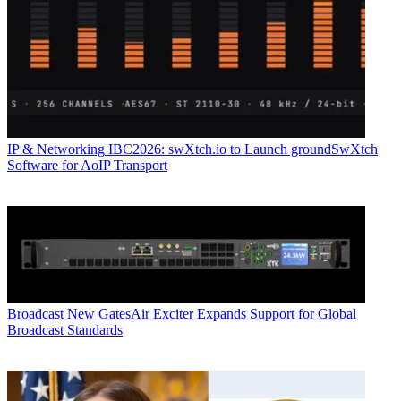
IP & Networking
IBC2026: swXtch.io to Launch groundSwXtch
Software for AoIP Transport
Broadcast
New GatesAir Exciter Expands Support for Global
Broadcast Standards