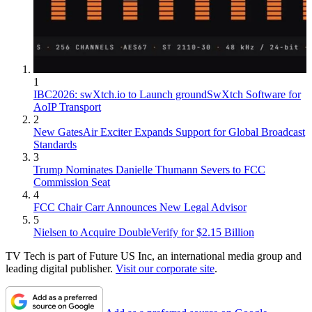
1
IBC2026: swXtch.io to Launch groundSwXtch Software for
AoIP Transport
2
New GatesAir Exciter Expands Support for Global Broadcast
Standards
3
Trump Nominates Danielle Thumann Severs to FCC
Commission Seat
4
FCC Chair Carr Announces New Legal Advisor
5
Nielsen to Acquire DoubleVerify for $2.15 Billion
TV Tech is part of Future US Inc, an international media group and
leading digital publisher.
Visit our corporate site
.