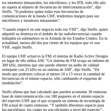
los monitores intraaurales, los micrófonos, y los IFB, todo ello aún
no supera al número de frecuencias de intercomunicación”, dijo
Stoffo. “Si podemos quitar todas esas frecuencias de
comunicaciones de la banda UHF, tendremos margen para sus
micrófonos y monitores intraaurales”.
“Cuando empecé en este negocio todo era VHF”, dijo Stoffo, quien
adquirió su destreza en el ámbito de las radiofrecuencias cuando
trabajaba en submarinos en la Armada de los Estados Unidos. En la
actualidad, menos del dos por ciento de los equipos que ve son
VHF, según Stoffo.
El equipo UHF actual es la FM; el sistema de Radio Active Designs
en lugar de ello utiliza AM. “Un sistema de FM ocupa un mínimo de
300 kHz, mientras que uno puede obtener un audio de calidad
semejante con 25 kHz en un sistema de AM”, dijo Stoffo. “De
modo que podemos colocar al menos 10 a 15 veces la cantidad de
frecuencias en el mismo espacio, sólo cambiando el esquema de
modulación”.
Stoffo afirma que han calculado que pueden acomodar 30 emisoras
base de intercomunicación con 180 paquetes en el mismo espacio
del espectro UHF que el que ocuparía un sistema de tecnología de
FM actual de cuatro emisoras. “Y también liberamos espacio para
los micrófonos, los cuales no son eficientes a nivel del espectro”,